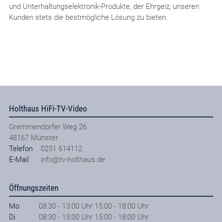
und Unterhaltungselektronik-Produkte, der Ehrgeiz, unseren
Kunden stets die bestmögliche Lösung zu bieten.
Holthaus HiFi-TV-Video
Gremmendorfer Weg 26
48167
Münster
Telefon
0251 614112
E-Mail
info@tv-holthaus.de
Öffnungszeiten
Mo
08:30 - 13:00 Uhr 15:00 - 18:00 Uhr
Di
08:30 - 13:00 Uhr 15:00 - 18:00 Uhr