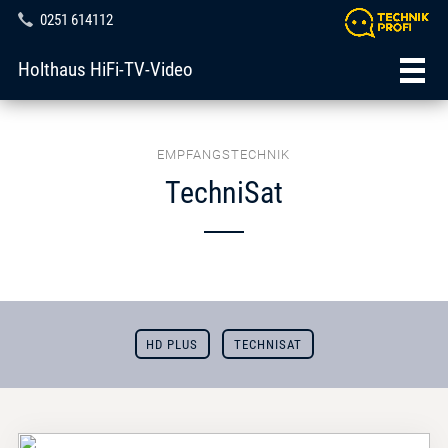
0251 614112
Holthaus HiFi-TV-Video
EMPFANGSTECHNIK
TechniSat
HD PLUS
TECHNISAT