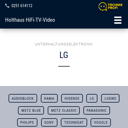
0251 614112
Holthaus HiFi-TV-Video
UNTERHALTUNGSELEKTRONIK
LG
AUDIOBLOCK
HAMA
HISENSE
LG
LOEWE
METZ BLUE
METZ CLASSIC
PANASONIC
PHILIPS
SONY
TECHNISAT
VOGELS