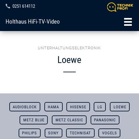
0251 614112
Holthaus HiFi-TV-Video
UNTERHALTUNGSELEKTRONIK
Loewe
AUDIOBLOCK
HAMA
HISENSE
LG
LOEWE
METZ BLUE
METZ CLASSIC
PANASONIC
PHILIPS
SONY
TECHNISAT
VOGELS